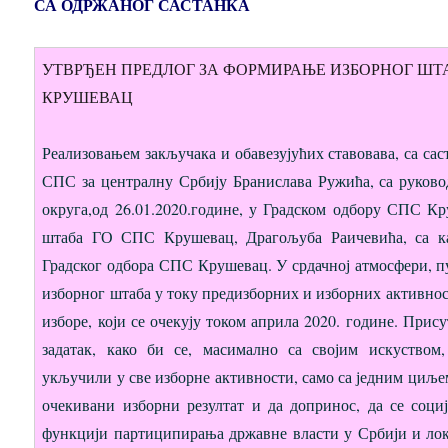
СА ОДРЖАНОГ САСТАНКА
УТВРЂЕН ПРЕДЛОГ ЗА ФОРМИРАЊЕ ИЗБОРНОГ ШТА
КРУШЕВАЦ
Реализовањем закључака и обавезујућих ставовава, са са
СПС за централну Србију Бранислава Ружића, са руков
округа,од 26.01.2020.године, у Градском одбору СПС Кр
штаба ГО СПС Крушевац, Драгољуба Раичевића, са ка
Градског одбора СПС Крушевац. У срдачној атмосфери, п
изборног штаба у току предизборних и изборних активнос
изборе, који се очекују током априла 2020. године. Прис
задатак, како би се, масимално са својим искуством
укључили у све изборне активности, само са једним циљ
очекивани изборни резултат и да допринос, да се соци
функцији партиципирања државне власти у Србији и ло