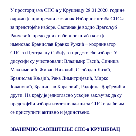
У просторијама СПС-а у Крушевцу 28.01.2020. године
одржан је припремни састанак Изборног штаба СПС-а
за предстојеће изборе. Састанак је водио Драгољуб
Раичевић, председник изборног штаба кога је
именовао Бранислав Бранко Ружић –
координатор
СПС за Централну Србију за предстојеће изборе. У
дисусији су учествовали: Владимир Тасић, Синиша
Максимовић, Живан Николић, Слободан Лазић,
Бранислав Кљајић, Рака Димитријевић, Мирко
Јовановић, Бранислав Карајовић, Радојица Ђорђевић и
други. На крају је једногласно усвојен закључак да су
предстојећи избори изузетно важни за СПС и да ће им
се приступити активно и јединствено.
ЗВАНИЧНО САОПШТЕЊЕ СПС-а КРУШЕВАЦ