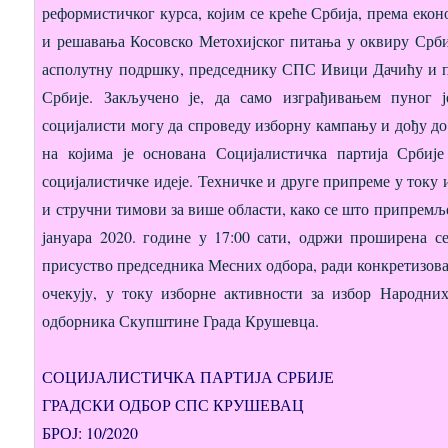
реформистичког курса, којим се креће Србија, према еко
и решавања Косовско Метохијског питања у оквиру Србиј
асполутну подршку, председнику СПС Ивици Дачићу и п
Србије. Закључено је, да само изграђивањем пуног 
социјалисти могу да спроведу изборну кампању и дођу до 
на којима је основана Социјалистичка партија Срби
социјалистичке идеје. Техничке и друге припреме у току
и стручни тимови за више области, како се што припремљен
јануара 2020. године у 17:00 сати, одржи проширена 
присуство председника Месних одбора, ради конкретизова
очекују, у току изборне активности за избор Народн
одборника Скупштине Града Крушевца.
СОЦИЈАЛИСТИЧКА ПАРТИЈА СРБИЈЕ
ГРАДСКИ ОДБОР СПС КРУШЕВАЦ
БРОЈ: 10/2020