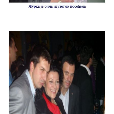
Журка је била изузетно посећена