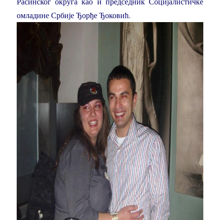
Расинског округа као и председник Социјалистичке
омладине Србије Ђорђе Ђоковић.