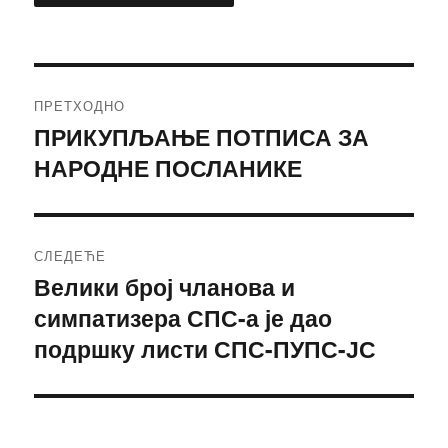
Кретање
ПРЕТХОДНО
чланка
ПРИКУПЉАЊЕ ПОТПИСА ЗА
Претходни
НАРОДНЕ ПОСЛАНИКЕ
чланак:
СЛЕДЕЋЕ
Велики број чланова и
Следећи
симпатизера СПС-а је дао
чланак:
подршку листи СПС-ПУПС-ЈС