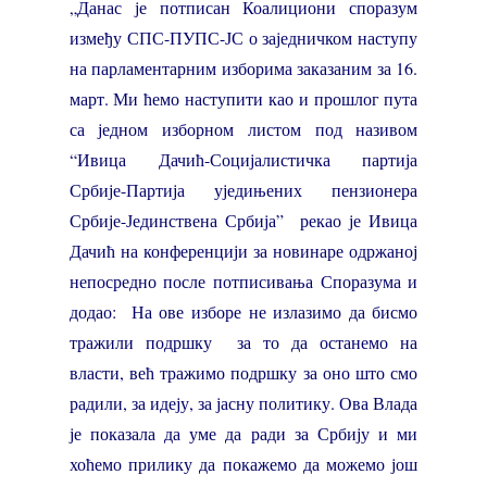
„Данас је потписан Коалициони споразум
између СПС-ПУПС-ЈС о заједничком наступу
на парламентарним изборима заказаним за 16.
март. Ми ћемо наступити као и прошлог пута
са једном изборном листом под називом
“Ивица Дачић-Социјалистичка партија
Србије-Партија уједињених пензионера
Србије-Јединствена Србија” рекао је Ивица
Дачић на конференцији за новинаре одржаној
непосредно после потписивања Споразума и
додао: На ове изборе не излазимо да бисмо
тражили подршку за то да останемо на
власти, већ тражимо подршку за оно што смо
радили, за идеју, за јасну политику. Ова Влада
је показала да уме да ради за Србију и ми
хоћемо прилику да покажемо да можемо још