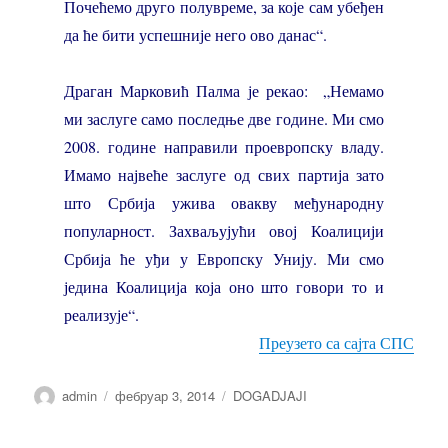
Почећемо друго полувреме, за које сам убеђен
да ће бити успешније него ово данас“.
Драган Марковић Палма је рекао: „Немамо
ми заслуге само последње две године. Ми смо
2008. године направили проевропску владу.
Имамо највеће заслуге од свих партија зато
што Србија ужива овакву међународну
популарност. Захваљујући овој Коалицији
Србија ће уђи у Европску Унију. Ми смо
једина Коалиција која оно што говори то и
реализује“.
Преузето са сајта СПС
Аутор
Објављено
Категорије
admin
фебруар 3, 2014
DOGADJAJI