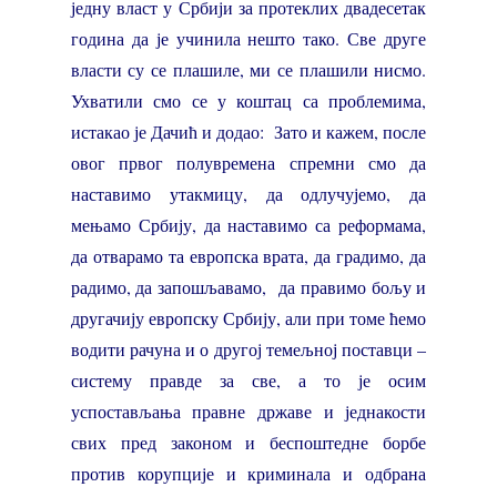
једну власт у Србији за протеклих двадесетак
година да је учинила нешто тако. Све друге
власти су се плашиле, ми се плашили нисмо.
Ухватили смо се у коштац са проблемима,
истакао је Дачић и додао: Зато и кажем, после
овог првог полувремена спремни смо да
наставимо утакмицу, да одлучујемо, да
мењамо Србију, да наставимо са реформама,
да отварамо та европска врата, да градимо, да
радимо, да запошљавамо, да правимо бољу и
другачију европску Србију, али при томе ћемо
водити рачуна и о другој темељној поставци –
систему правде за све, а то је осим
успостављања правне државе и једнакости
свих пред законом и беспоштедне борбе
против корупције и криминала и одбрана