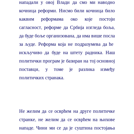
нападали у овој Влади да смо ми наводно
кочница реформи. Нисмо били кочница било
каквим реформама око које постоји
сагласност, реформе да Србија изгледа боља,
да буде боље организована, да има више посла
за људе. Реформа која не подразумева да ће
искључиво да буде на штету радника. Наш
политички програм је базиран на тој основној
поставци, у томе је разлика између
политичких странака.
Не желим да се осврћем на друге политичке
странке, не желим да се осврћем на њихове
нападе. Чини ми се да је суштина постојања