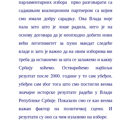
парламентарних избора прво разговарати са
садашњим коалиционим партнером са којим
смо имали добру сарадњу. Ова Влада није
пала зато што је лоше радила, него је на
основу договара да је неопходно добити нови
већи легитимитет за пуни мандат следеће
владе и зато је важно да на овим изборима ми
треба да истакнемо за шта се залажемо и какву
Србију хоћемо. Остварићемо најбољи
резултат после 2000. године у то сам убеђен,
убеђен сам због тога што смо постигли веома
значајне исторске резултате радећи у Влади
Републике Србије. Показали смо се као веома
важан фактор на политичкој сцени. И
резултати су оно са чим излазимо на изборе.