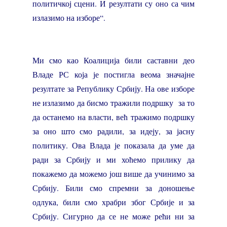
политичкој сцени. И резултати су оно са чим
излазимо на изборе“.
Ми смо као Коалиција били саставни део
Владе РС која је постигла веома значајне
резултате за Републику Србију. На ове изборе
не излазимо да бисмо тражили подршку за то
да останемо на власти, већ тражимо подршку
за оно што смо радили, за идеју, за јасну
политику. Ова Влада је показала да уме да
ради за Србију и ми хоћемо прилику да
покажемо да можемо још више да учинимо за
Србију. Били смо спремни за доношење
одлука, били смо храбри због Србије и за
Србију. Сигурно да се не може рећи ни за