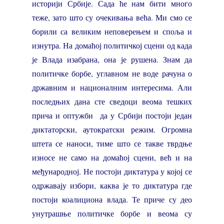
историји Србије. Сада ће нам бити много
теже, зато што су очекивања већа. Ми смо се
борили са великим неповерењем и споља и
изнутра. На домаћој политичкој сцени од када
је Влада изабрана, она је рушена. Знам да
политичке борбе, углавном не воде рачуна о
државним и националним интересима. Али
последњих дана сте сведоци веома тешких
прича и оптужби да у Србији постоји један
диктаторски, аутократски режим. Огромна
штета се наноси, тиме што се такве тврдње
износе не само на домаћој сцени, већ и на
међународној. Не постоји диктатура у којој се
одржавају избори, каква је то диктатура где
постоји коалициона влада. Те приче су део
унутрашње политичке борбе и веома су