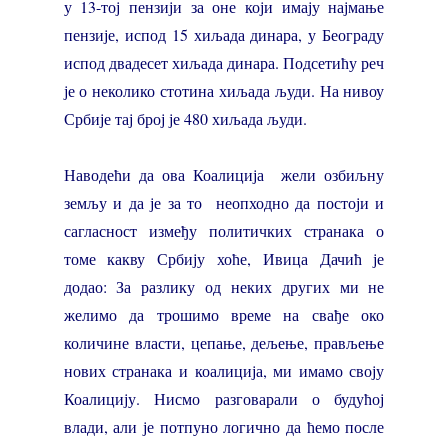
у 13-тој пензији за оне који имају најмање
пензије, испод 15 хиљада динара, у Београду
испод двадесет хиљада динара. Подсетићу реч
је о неколико стотина хиљада људи. На нивоу
Србије тај број је 480 хиљада људи.
Наводећи да ова Коалиција жели озбиљну
земљу и да је за то неопходно да постоји и
сагласност између политичких странака о
томе какву Србију хоће, Ивица Дачић је
додао: За разлику од неких других ми не
желимо да трошимо време на свађе око
количине власти, цепање, дељење, прављење
нових странака и коалиција, ми имамо своју
Коалицију. Нисмо разговарали о будућој
влади, али је потпуно логично да ћемо после