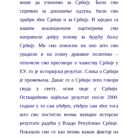
више да учинимо за Србију. Били смо
спремни за доношење одлука, били смо
храбри због Србије и за Србију. И заједно са
нашим коалиционим партнерима смо
направили добру основу за будућу бољу
Србију. Ми смо поносни на оно што смо
урадили и на плану државне политике –
отпочели смо преговоре о чланству Србије у
ЕУ, то је историјски резултат. Слика о Србији
је промењена. Данас се о Србији лепо говори
свуда у свету, осим овде у Србији.
Остварићемо најбољи резултат после 2000.
године у то сам убеђен, убеђен сам због тога
што смо постигли веома значајне исторске
резултате радећи у Влади Републике Србије.
Показали смо се као веома важан фактор на