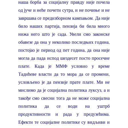
наша борба за социјалну правду није почела
од јуче и неће почети сутра, и не почиње и не
завршава се предизборном кампањом. Да није
било наших партија, пензија би била много
нижа него што је сада. Увели смо законске
обавезе да она у неколико последњих година,
постојао је период од пет година, да она није
могла да пада испод шездесет посто просечне
плате. Када је ММФ условио у време
Тадићеве власти да то мора да се промени,
условљено је да пензије прате плате. Ми не
мислимо да је социјална политика луксуз, а и
такође смо свесни тога да не може социјална
политика да се води на уштрб
продуктивности и рада у предузећима.
Ефекти те социјалне политике су видљиви и