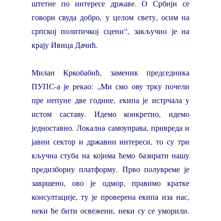
штетне по интересе државе. О Србији се
говори свуда добро, у целом свету, осим на
српској политичкој сцени“, закључио је на
крају Ивица Дачић.
Милан Кркобабић, заменик председника
ПУПС-а је рекао: „Ми смо ову трку почели
пре непуне две године, екипа је истрчала у
истом саставу. Идемо конкретно, идемо
једноставно. Локална самоуправа, привреда и
јавни сектор и државни интереси, то су три
кључна стуба на којима ћемо базирати нашу
предизборну платформу. Прво полувреме је
завршено, ово је одмор, правимо кратке
консултације, ту је проверена екипа иза нас,
неки ће бити освежени, неки су се уморили.