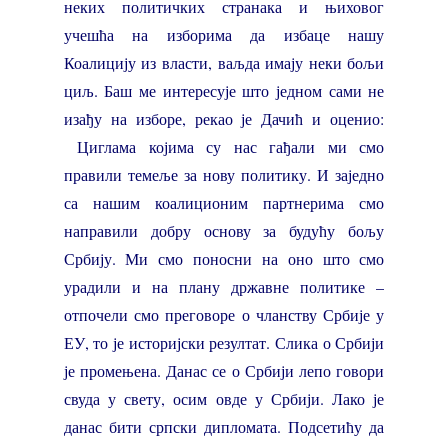
неких политичких странака и њиховог
учешћа на изборима да избаце нашу
Коалицију из власти, ваљда имају неки бољи
циљ. Баш ме интересује што једном сами не
изађу на изборе, рекао је Дачић и оценио:
Циглама којима су нас гађали ми смо
правили темеље за нову политику. И заједно
са нашим коалиционим партнерима смо
направили добру основу за будућу бољу
Србију. Ми смо поносни на оно што смо
урадили и на плану државне политике –
отпочели смо преговоре о чланству Србије у
ЕУ, то је историјски резултат. Слика о Србији
је промењена. Данас се о Србији лепо говори
свуда у свету, осим овде у Србији. Лако је
данас бити српски дипломата. Подсетићу да