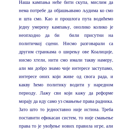
Наша кампања неће бити скупа, мислим да
нема потребе да објашњавамо људима ко смо
и шта смо. Као и прошлога пута водићемо
једну умерену кампању, онолико колико је
неопходно да би били присутни на
политичкој сцени. Нисмо разговарали са
другим странкама о ширењу ове Коалиције,
нисмо хтели, нити смо имали такву намеру,
али ми добро знамо чије интересе заступамо,
интересе оних који живе од свога рада, и
какву ћемо политику водити у наредном
периоду. Лажу сви који кажу да реформе
морају да иду само уз смањење права радника.
Зато што то једноставно није истина. Треба
поставити ефикасан систем, то није смањење
права то је увођење нових правила игре, али