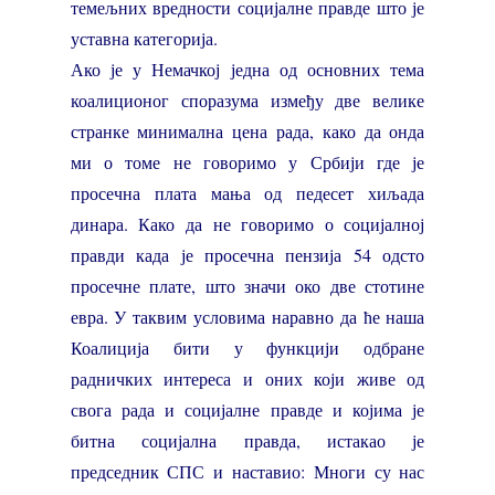
темељних вредности социјалне правде што је
уставна категорија.
Ако је у Немачкој једна од основних тема
коалиционог споразума између две велике
странке минимална цена рада, како да онда
ми о томе не говоримо у Србији где је
просечна плата мања од педесет хиљада
динара. Како да не говоримо о социјалној
правди када је просечна пензија 54 одсто
просечне плате, што значи око две стотине
евра. У таквим условима наравно да ће наша
Коалиција бити у функцији одбране
радничких интереса и оних који живе од
свога рада и социјалне правде и којима је
битна социјална правда, истакао је
председник СПС и наставио: Многи су нас