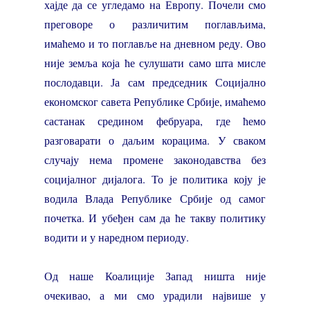
хајде да се угледамо на Европу. Почели смо
преговоре о различитим поглављима,
имаћемо и то поглавље на дневном реду. Ово
није земља која ће сулушати само шта мисле
послодавци. Ја сам председник Социјално
економског савета Републике Србије, имаћемо
састанак средином фебруара, где ћемо
разговарати о даљим корацима. У сваком
случају нема промене законодавства без
социјалног дијалога. То је политика коју је
водила Влада Републике Србије од самог
почетка. И убеђен сам да ће такву политику
водити и у наредном периоду.
Од наше Коалиције Запад ништа није
очекивао, а ми смо урадили највише у