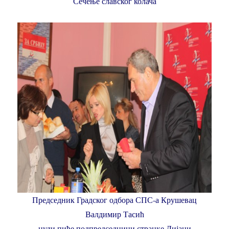
Сечење славског колача
Председник Градског одбора СПС-а Крушевац
Валдимир Тасић
нуди пиће подпредседници странке Дијани