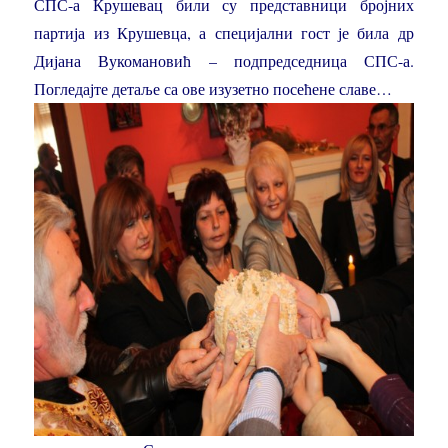
СПС-а Крушевац били су представници бројних
партија из Крушевца, а специјални гост је била др
Дијана Вукомановић – подпредседница СПС-а.
Погледајте детаље са ове изузетно посећене славе…