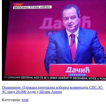
Опширније: Одржана централна изборна конвенција СПС-ЈС-
ЗС пред 20.000 људи у Штарк Арени
Категорија:
vesti