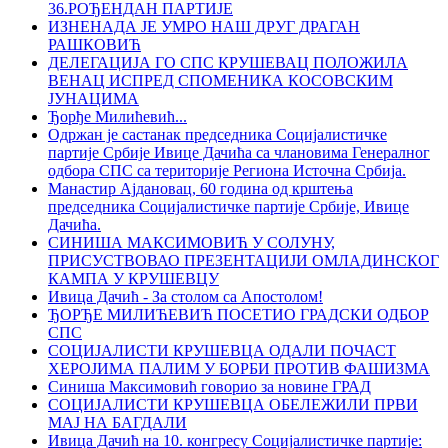
36.РОЂЕНДАН ПАРТИЈЕ
ИЗНЕНАДА ЈЕ УМРО НАШ ДРУГ ДРАГАН
РАШКОВИЋ
ДЕЛЕГАЦИЈА ГО СПС КРУШЕВАЦ ПОЛОЖИЛА
ВЕНАЦ ИСПРЕД СПОМЕНИКА КОСОВСКИМ
ЈУНАЦИМА
Ђорђе Милићевић...
Одржан је састанак председника Социјалистичке
партије Србије Ивице Дачића са члановима Генералног
одбора СПС са територије Региона Источна Србија.
Манастир Ајдановац, 60 година од крштења
председника Социјалистичке партије Србије, Ивице
Дачића.
СИНИША МАКСИМОВИЋ У СОЛУНУ,
ПРИСУСТВОВАО ПРЕЗЕНТАЦИЈИ ОМЛАДИНСКОГ
КАМПА У КРУШЕВЦУ
Ивица Дачић - За столом са Апостолом!
ЂОРЂЕ МИЛИЋЕВИЋ ПОСЕТИО ГРАДСКИ ОДБОР
СПС
СОЦИЈАЛИСТИ КРУШЕВЦА ОДАЛИ ПОЧАСТ
ХЕРОЈИМА ПАЛИМ У БОРБИ ПРОТИВ ФАШИЗМА
Синиша Максимовић говорио за новине ГРАД
СОЦИЈАЛИСТИ КРУШЕВЦА ОБЕЛЕЖИЛИ ПРВИ
МАЈ НА БАГДАЛИ
Ивица Дачић на 10. конгресу Социјалистичке партије: