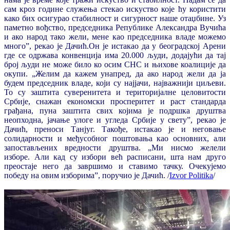
сам кроз године служења стекао искуство које ћу користити
како бих осигурао стабилност и сигурност наше отаџбине. Уз
паметно вођство, председника Републике Александра Вучића
и ако народ тако жели, мене као председника владе можемо
много”, рекао је Дачић.Он је истакао да у београдској Арени
где се одржава конвенција има 20.000 људи, додајући да тај
број људи не може било ко осим СНС и њихове коалиције да
окупи. „Желим да кажем унапред, да ако народ жели да ја
будем председник владе, који су најјачи, најважнији циљеви.
То су заштита суверенитета и територијалне целовитости
Србије, снажан економски просперитет и раст стандарда
грађана, пуна заштита свих којима је подршка друштва
неопходна, јачање улоге и угледа Србије у свету”, рекао је
Дачић, преноси Танјуг. Такође, истакао је и неговање
солидарности и међусобног поштовања као основних, али
запостављених вредности друштва. „Ми нисмо желели
изборе. Али кад су избори већ расписани, шта нам друго
преостаје него да завршимо и ставимо тачку. Очекујемо
победу на овим изборима”, поручио је Дачић. /
Izvor Politika
/