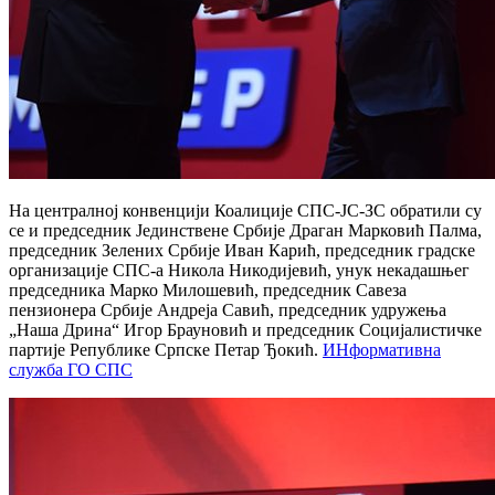
На централној конвенцији Коалиције СПС-ЈС-ЗС обратили су
се и председник Јединствене Србије Драган Марковић Палма,
председник Зелених Србије Иван Карић, председник градске
организације СПС-а Никола Никодијевић, унук некадашњег
председника Марко Милошевић, председник Савеза
пензионера Србије Андреја Савић, председник удружења
„Наша Дрина“ Игор Брауновић и председник Социјалистичке
партије Републике Српске Петар Ђокић.
ИНформативна
служба ГО СПС