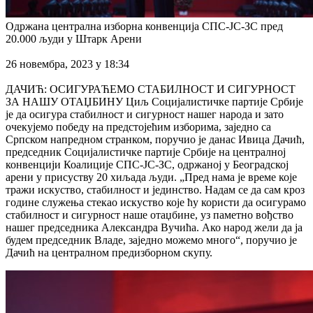
Одржана централна изборна конвенција СПС-ЈС-ЗС пред
20.000 људи у Штарк Арени
26 новембра, 2023 у 18:34
ДАЧИЋ: ОСИГУРАЋЕМО СТАБИЛНОСТ И СИГУРНОСТ
ЗА НАШУ ОТАЏБИНУ Циљ Социјалистичке партије Србије
је да осигура стабилност и сигурност нашег народа и зато
очекујемо победу на предстојећим изборима, заједно са
Српском напредном странком, поручио је данас Ивица Дачић,
председник Социјалистичке партије Србије на централној
конвенцији Коалиције СПС-ЈС-ЗС, одржаној у Београдској
арени у присуству 20 хиљада људи. „Пред нама је време које
тражи искуство, стабилност и јединство. Надам се да сам кроз
године служења стекао искуство које ћу користи да осигурамо
стабилност и сигурност наше отаџбине, уз паметно вођство
нашег председника Александра Вучића. Ако народ жели да ја
будем председник Владе, заједно можемо много“, поручио је
Дачић на централном предизборном скупу.