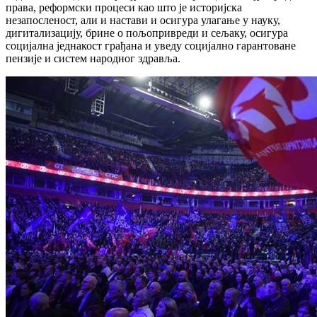
права, реформски процеси као што је историјска
незапосленост, али и настави и осигура улагање у науку,
дигитализацију, брине о пољопривреди и сељаку, осигура
социјална једнакост грађана и уведу социјално гарантоване
пензије и систем народног здравља.