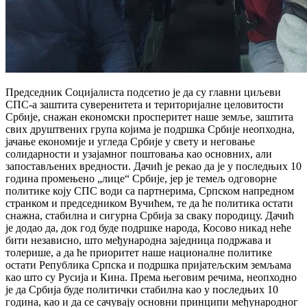
Председник Социјалиста подсетио је да су главни циљеви
СПС-а заштита суверенитета и територијалне целовитости
Србије, снажан економски просперитет наше земље, заштита
свих друштвених група којима је подршка Србије неопходна,
јачање економије и угледа Србије у свету и неговање
солидарности и узајамног поштовања као основних, али
запостављених вредности. Дачић је рекао да је у последњих 10
година промењено „лице“ Србије, јер је темељ одговорне
политике коју СПС води са партнерима, Српском напредном
странком и председником Вучићем, те да ће политика остати
снажна, стабилна и сигурна Србија за сваку породицу. Дачић
је додао да, док год буде подршке народа, Косово никад неће
бити независно, што међународна заједница подржава и
толерише, а да ће приоритет наше националне политике
остати Република Српска и подршка пријатељским земљама
као што су Русија и Кина. Према његовим речима, неопходно
је да Србија буде политички стабилна као у последњих 10
година, као и да се сачувају основни принципи међународног