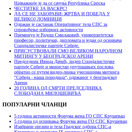
Најважније је да се сачува Република Српска
ЧЕСТИТКЕ ЗА ВАСКРС!
ДА СЕ НЕ ЗАБОРАВИ: ЖРТВА И ПОБЕДА У
ВЕЛИКОЈ ЛОМНИЦИ
Oдржан је састанак Оперативног тела СПС за
спровођење изборних активности
Преминуо је Радош Смиљковић, универзитетски
професор, политичар, дипломата и један од оснивача
Социјалистичке партије Србије.
ПРИСУСТВОВАЛИ СМО ВЕЛИКОМ НАРОДНОМ
МИТИНГУ У БЕОГРАДСКОЈ АРЕНИ
Председник Ивица Дачић, лидер Социјалистичке
партије Србије и министар унутрашњих послова,
обратио се путем видео-линка учесницима митинга
“Србија - наша породица“, одржаног у београдској
Арени
20 ГОДИНА ОД СМРТИ ПРЕДСЕДНИКА
СЛОБОДАНА МИЛОШЕВИЋА
ПОПУЛАРНИ ЧЛАНЦИ
5 година активности Форума жена ГО СПС Крушевац
5 година од оснивања Форума жена ГО СПС Крушевац
Изабрани органи и тела Градског одбора СПС-а
Крушевац и делегати IX конгреса СПС-а