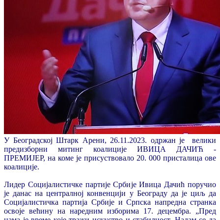
У Београдској Штарк Арени, 26.11.2023. одржан је велики
предизборни митинг коалиције ИВИЦА ДАЧИЋ -
ПРЕМИЈЕР, на коме је присуствовало 20. 000 присталица ове
коалиције.
Лидер Социјалистичке партије Србије Ивица Дачић поручио
је данас на централној конвенцији у Београду да је циљ да
Социјалистичка партија Србије и Српска напредна странка
освоје већину на наредним изборима 17. децембра. „Пред
нама је време које тражи искуство и стабилност. Надам се да