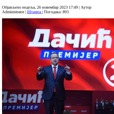
Објављено недеља, 26 новембар 2023 17:49
|
Аутор
Administrator
|
Штампа
| Погодака: 893