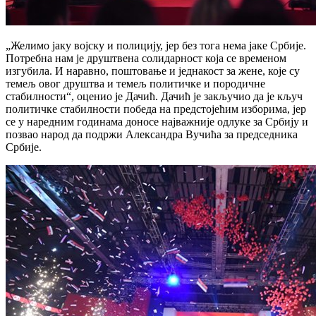
„Желимо јаку војску и полицију, јер без тога нема јаке Србије.
Потребна нам је друштвена солидарност која се временом
изгубила. И наравно, поштовање и једнакост за жене, које су
темељ овог друштва и темељ политичке и породичне
стабилности“, оценио је Дачић. Дачић је закључио да је кључ
политичке стабилности победа на предстојећим изборима, јер
се у наредним годинама доносе најважније одлуке за Србију и
позвао народ да подржи Александра Вучића за председника
Србије.