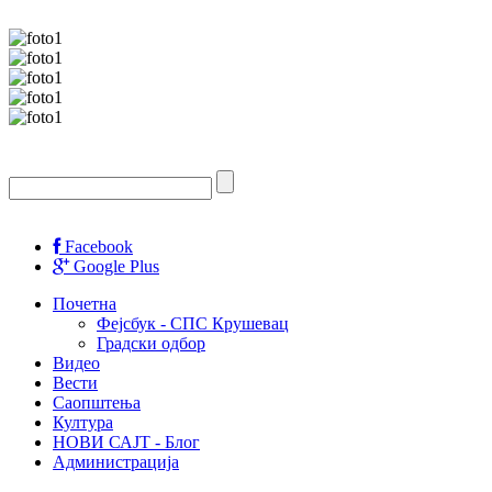
Facebook
Google Plus
Почетна
Фејсбук - СПС Крушевац
Градски одбор
Видео
Вести
Саопштења
Култура
НОВИ САЈТ - Блог
Администрација