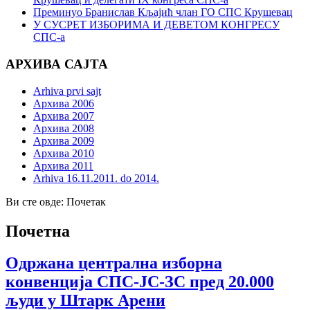
Преминуо Бранислав Кљајић члан ГО СПС Крушевац
У СУСРЕТ ИЗБОРИМА И ДЕВЕТОМ КОНГРЕСУ
СПС-а
АРХИВА САЈТА
Arhiva prvi sajt
Архива 2006
Архива 2007
Архива 2008
Архива 2009
Архива 2010
Архива 2011
Arhiva 16.11.2011. do 2014.
Ви сте овде:
Почетак
Почетна
Одржана централна изборна
конвенција СПС-ЈС-ЗС пред 20.000
људи у Штарк Арени