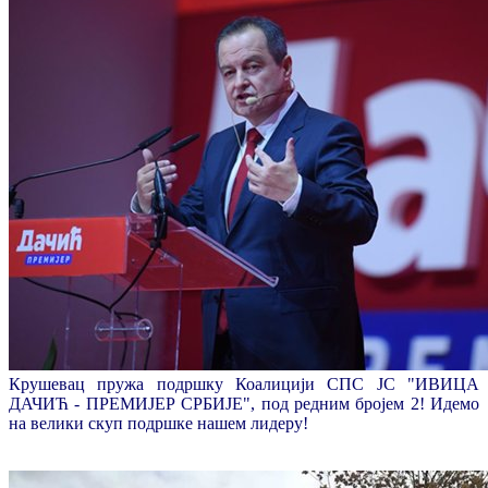
Крушевац пружа подршку Коалицији СПС ЈС "ИВИЦА
ДАЧИЋ - ПРЕМИЈЕР СРБИЈЕ", под редним бројем 2! Идемо
на велики скуп подршке нашем лидеру!