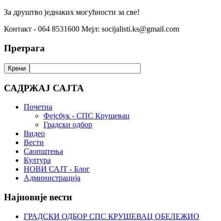
За друштво једнаких могућности за све!
Контакт - 064 8531600 Мејл: socijalisti.ks@gmail.com
Претрага
САДРЖАЈ САЈТА
Почетна
Фејсбук - СПС Крушевац
Градски одбор
Видео
Вести
Саопштења
Култура
НОВИ САЈТ - Блог
Администрација
Најновије вести
ГРАДСКИ ОДБОР СПС КРУШЕВАЦ ОБЕЛЕЖИО