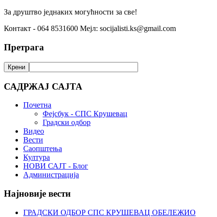
За друштво једнаких могућности за све!
Контакт - 064 8531600 Мејл: socijalisti.ks@gmail.com
Претрага
САДРЖАЈ САЈТА
Почетна
Фејсбук - СПС Крушевац
Градски одбор
Видео
Вести
Саопштења
Култура
НОВИ САЈТ - Блог
Администрација
Најновије вести
ГРАДСКИ ОДБОР СПС КРУШЕВАЦ ОБЕЛЕЖИО