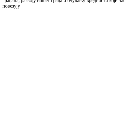
грађана, развоју нашег града и очувању вредности које нас
повезују.