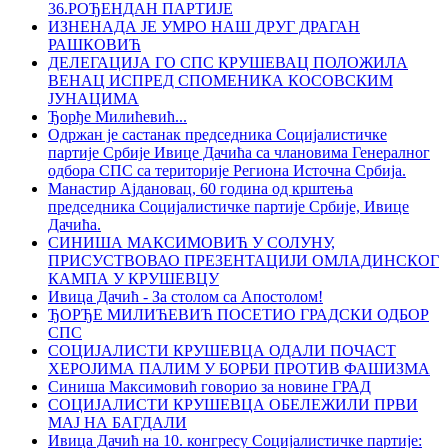
36.РОЂЕНДАН ПАРТИЈЕ
ИЗНЕНАДА ЈЕ УМРО НАШ ДРУГ ДРАГАН
РАШКОВИЋ
ДЕЛЕГАЦИЈА ГО СПС КРУШЕВАЦ ПОЛОЖИЛА
ВЕНАЦ ИСПРЕД СПОМЕНИКА КОСОВСКИМ
ЈУНАЦИМА
Ђорђе Милићевић...
Одржан је састанак председника Социјалистичке
партије Србије Ивице Дачића са члановима Генералног
одбора СПС са територије Региона Источна Србија.
Манастир Ајдановац, 60 година од крштења
председника Социјалистичке партије Србије, Ивице
Дачића.
СИНИША МАКСИМОВИЋ У СОЛУНУ,
ПРИСУСТВОВАО ПРЕЗЕНТАЦИЈИ ОМЛАДИНСКОГ
КАМПА У КРУШЕВЦУ
Ивица Дачић - За столом са Апостолом!
ЂОРЂЕ МИЛИЋЕВИЋ ПОСЕТИО ГРАДСКИ ОДБОР
СПС
СОЦИЈАЛИСТИ КРУШЕВЦА ОДАЛИ ПОЧАСТ
ХЕРОЈИМА ПАЛИМ У БОРБИ ПРОТИВ ФАШИЗМА
Синиша Максимовић говорио за новине ГРАД
СОЦИЈАЛИСТИ КРУШЕВЦА ОБЕЛЕЖИЛИ ПРВИ
МАЈ НА БАГДАЛИ
Ивица Дачић на 10. конгресу Социјалистичке партије: