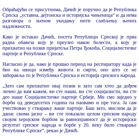
Обраћајући се присутнима, Дачић је поручио да је Република
Српска „уставна, дејтонска и историјска чињеница“ и да нема
разговора о њеном укидању нити слабљењу њених
надлежности.
Како је истакао Дачић, посета Републици Српској је прва
радна обавеза коју је преузео након болести, а коју је
прихватио на позив пријатеља Петра Ђокића, Социјалистичке
партије и Републике Српске.
Нагласио је да, иако је прошао период на респиратору када је
био на ивици између живота и смрти, оно што се не
заборавља то је Република Српска и историја српскога народа.
„Зато сам прихватио овај позив и зато сам хтео да дођем
лично да вам кажем, ви сте наши, ви сте социјалисти, ви сте
део наше Социјалистичке партије Србије. Ми смо заједно у
борби од деведесетих година па наовамо и пре тога. Ја сам
учествовао у стварању ваше партије. Баш зато, мислим да је
данас свима јасно – ви сте показали целом српском народу
својом херојском борбом за равноправност да је историјски
резултат српског народа и борбе у 20. веку било стварање
Републике Српске“, рекао је Дачић.