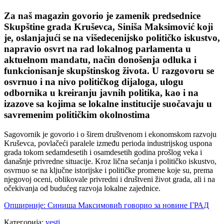
Za naš magazin govorio je zamenik predsednice
Skupštine grada Kruševca, Siniša Maksimović koji
je, oslanjajući se na višedecenijsko političko iskustvo,
napravio osvrt na rad lokalnog parlamenta u
aktuelnom mandatu, način donošenja odluka i
funkcionisanje skupštinskog života. U razgovoru se
osvrnuo i na nivo političkog dijaloga, ulogu
odbornika u kreiranju javnih politika, kao i na
izazove sa kojima se lokalne institucije suočavaju u
savremenim političkim okolnostima
Sagovornik je govorio i o širem društvenom i ekonomskom razvoju
Kruševca, povlačeći paralele između perioda industrijskog uspona
grada tokom sedamdesetih i osamdesetih godina prošlog veka i
današnje privredne situacije. Kroz lična sećanja i političko iskustvo,
osvrnuo se na ključne istorijske i političke promene koje su, prema
njegovoj oceni, oblikovale privredni i društveni život grada, ali i na
očekivanja od budućeg razvoja lokalne zajednice.
Опширније: Синиша Максимовић говорио за новине ГРАД
Категорија:
vesti