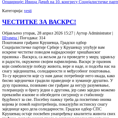
Опширније: Ивица Дачић на 10. конгресу Социјалистичке партиј
Категорија:
vesti
ЧЕСТИТКЕ ЗА ВАСКРС!
Објављено уторак, 28 април 2026 15:27
|
Аутор Administrator
|
Штампа
| Погодака: 314
Поштовани грађани Крушевца, Градски одбор
Социјалистичке партије Србије у Крушевцу упућује вам
искрене честитке поводом најрадоснијег хришћанског
празника - Васкрса, са жељом да га проведете у миру, здрављу
и радости, окружени својим најмилијима. Васкрс је празник
који симболизује победу живота, вере и наде, и подсећа нас на
снагу заједништва, солидарности и међусобног поштовања.
То су вредности које су нам данас потребније него икада, како
бисмо заједнички градили праведније и хуманије друштво. У
духу празника, позивамо све грађане да негују разумевање,
толеранцију и бригу једни о другима, јер само заједно можемо
превазићи изазове и обезбедити сигурнију и стабилнију
будућност за све. Посебну пажњу треба да посветимо онима
којима је помоћ најпотребнија, показујући истинску снагу
заједнице кроз дела солидарности. Градски одбор СПС
Крушевац остаје посвећен унапређењу квалитета живота свих