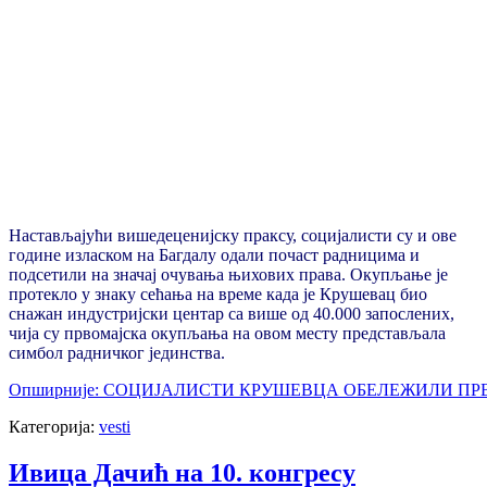
Настављајући вишедеценијску праксу, социјалисти су и ове
године изласком на Багдалу одали почаст радницима и
подсетили на значај очувања њихових права. Окупљање је
протекло у знаку сећања на време када је Крушевац био
снажан индустријски центар са више од 40.000 запослених,
чија су првомајска окупљања на овом месту представљала
симбол радничког јединства.
Опширније: СОЦИЈАЛИСТИ КРУШЕВЦА ОБЕЛЕЖИЛИ ПР
Категорија:
vesti
Ивица Дачић на 10. конгресу