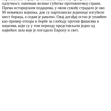
одлучност, наневши велике губитке противничкој страни.
Према историјским подацима, у овом сукобу страдало је око
90 немачких војника, док су партизанске јединице изгубиле
шест бораца, а седам је рањено. Овај догађај остао је упамћен
као пример отпора и борбе за слободу против фашизма и
нацизма, који су у том периоду представљали једно од
највећих зала које је погодило Европу и свет.