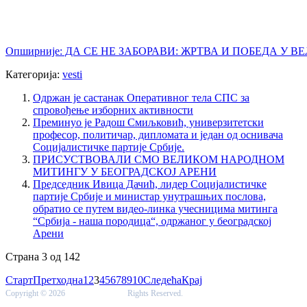
Опширније: ДА СЕ НЕ ЗАБОРАВИ: ЖРТВА И ПОБЕДА У 
Категорија:
vesti
Oдржан је састанак Оперативног тела СПС за
спровођење изборних активности
Преминуо је Радош Смиљковић, универзитетски
професор, политичар, дипломата и један од оснивача
Социјалистичке партије Србије.
ПРИСУСТВОВАЛИ СМО ВЕЛИКОМ НАРОДНОМ
МИТИНГУ У БЕОГРАДСКОЈ АРЕНИ
Председник Ивица Дачић, лидер Социјалистичке
партије Србије и министар унутрашњих послова,
обратио се путем видео-линка учесницима митинга
“Србија - наша породица“, одржаног у београдској
Арени
Страна 3 од 142
Старт
Претходна
1
2
3
4
5
6
7
8
9
10
Следећа
Крај
Copyright © 2026
www.sps-ks.org
Rights Reserved.