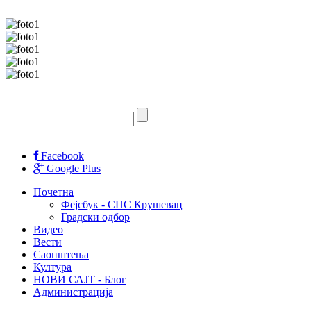
Facebook
Google Plus
Почетна
Фејсбук - СПС Крушевац
Градски одбор
Видео
Вести
Саопштења
Култура
НОВИ САЈТ - Блог
Администрација