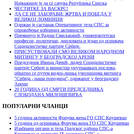
Најважније је да се сачува Република Српска
ЧЕСТИТКЕ ЗА ВАСКРС!
ДА СЕ НЕ ЗАБОРАВИ: ЖРТВА И ПОБЕДА У
ВЕЛИКОЈ ЛОМНИЦИ
Oдржан је састанак Оперативног тела СПС за
спровођење изборних активности
Преминуо је Радош Смиљковић, универзитетски
професор, политичар, дипломата и један од оснивача
Социјалистичке партије Србије.
ПРИСУСТВОВАЛИ СМО ВЕЛИКОМ НАРОДНОМ
МИТИНГУ У БЕОГРАДСКОЈ АРЕНИ
Председник Ивица Дачић, лидер Социјалистичке
партије Србије и министар унутрашњих послова,
обратио се путем видео-линка учесницима митинга
“Србија - наша породица“, одржаног у београдској
Арени
20 ГОДИНА ОД СМРТИ ПРЕДСЕДНИКА
СЛОБОДАНА МИЛОШЕВИЋА
ПОПУЛАРНИ ЧЛАНЦИ
5 година активности Форума жена ГО СПС Крушевац
5 година од оснивања Форума жена ГО СПС Крушевац
Изабрани органи и тела Градског одбора СПС-а
Крушевац и делегати IX конгреса СПС-а