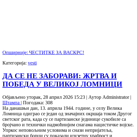
Опширније: ЧЕСТИТКЕ ЗА ВАСКРС!
Категорија:
vesti
ДА СЕ НЕ ЗАБОРАВИ: ЖРТВА И
ПОБЕДА У ВЕЛИКОЈ ЛОМНИЦИ
Објављено уторак, 28 април 2026 15:23
|
Аутор Administrator
|
Штампа
| Погодака: 308
На данашњи дан, 13. априла 1944. године, у селу Велика
Ломница одиграо се један од значајних окршаја током Другог
светског рата, када су се партизанске јединице сукобиле са
бројчано и технички надмоћнијим снагама нацистичке војске.
Упркос неповољним условима и снази непријатеља,
партизански борци су показали изузетну храброст и