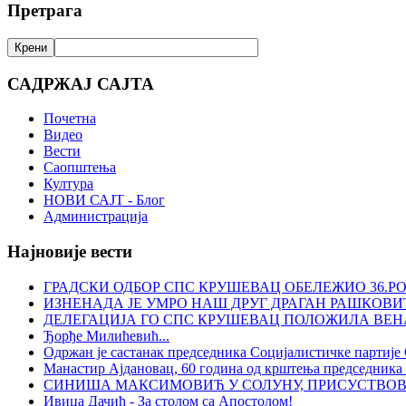
Претрага
САДРЖАЈ САЈТА
Почетна
Видео
Вести
Саопштења
Култура
НОВИ САЈТ - Блог
Администрација
Најновије вести
ГРАДСКИ ОДБОР СПС КРУШЕВАЦ ОБЕЛЕЖИО 36.Р
ИЗНЕНАДА ЈЕ УМРО НАШ ДРУГ ДРАГАН РАШКОВИ
ДЕЛЕГАЦИЈА ГО СПС КРУШЕВАЦ ПОЛОЖИЛА ВЕ
Ђорђе Милићевић...
Одржан је састанак председника Социјалистичке партије
Манастир Ајдановац, 60 година од крштења председника 
СИНИША МАКСИМОВИЋ У СОЛУНУ, ПРИСУСТВОВ
Ивица Дачић - За столом са Апостолом!