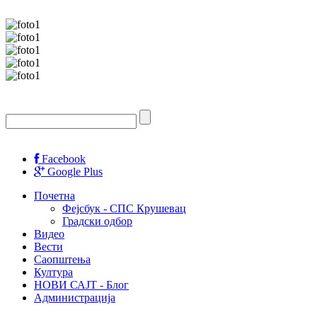
Facebook
Google Plus
Почетна
Фејсбук - СПС Крушевац
Градски одбор
Видео
Вести
Саопштења
Култура
НОВИ САЈТ - Блог
Администрација