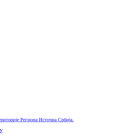
ериторије Региона Источна Србија.
У