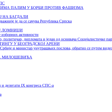
ПС
ЈИМА ПАЛИМ У БОРБИ ПРОТИВ ФАШИЗМА
Ј НА БАГДАЛИ
важније је да се сачува Република Српска
ОЈ ЛОМНИЦИ
е изборних активности
 политичар, дипломата и један од оснивача Социјалистичке пар
ИНГУ У БЕОГРАДСКОЈ АРЕНИ
Србије и министар унутрашњих послова, обратио се путем виде
НА МИЛОШЕВИЋА
 и делегати IX конгреса СПС-а
а