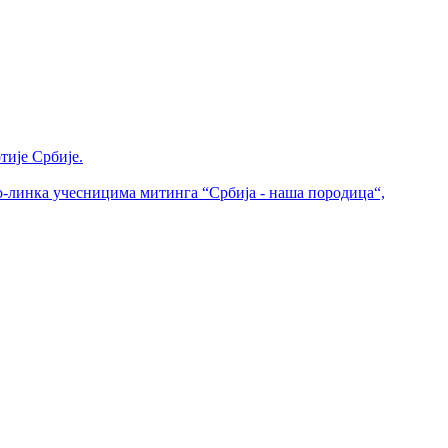
тије Србије.
о-линка учесницима митинга “Србија - наша породица“,