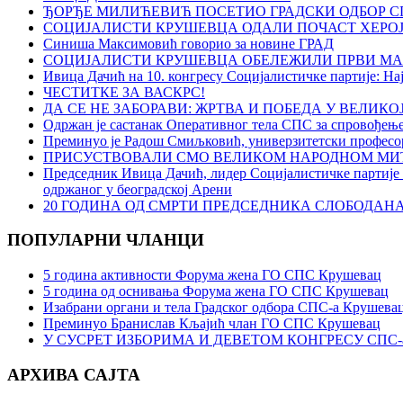
ЂОРЂЕ МИЛИЋЕВИЋ ПОСЕТИО ГРАДСКИ ОДБОР С
СОЦИЈАЛИСТИ КРУШЕВЦА ОДАЛИ ПОЧАСТ ХЕРО
Синиша Максимовић говорио за новине ГРАД
СОЦИЈАЛИСТИ КРУШЕВЦА ОБЕЛЕЖИЛИ ПРВИ МА
Ивица Дачић на 10. конгресу Социјалистичке партије: Нај
ЧЕСТИТКЕ ЗА ВАСКРС!
ДА СЕ НЕ ЗАБОРАВИ: ЖРТВА И ПОБЕДА У ВЕЛИК
Oдржан је састанак Оперативног тела СПС за спровођењ
Преминуо је Радош Смиљковић, универзитетски професор,
ПРИСУСТВОВАЛИ СМО ВЕЛИКОМ НАРОДНОМ МИТ
Председник Ивица Дачић, лидер Социјалистичке партије 
одржаног у београдској Арени
20 ГОДИНА ОД СМРТИ ПРЕДСЕДНИКА СЛОБОДА
ПОПУЛАРНИ ЧЛАНЦИ
5 година активности Форума жена ГО СПС Крушевац
5 година од оснивања Форума жена ГО СПС Крушевац
Изабрани органи и тела Градског одбора СПС-а Крушевац
Преминуо Бранислав Кљајић члан ГО СПС Крушевац
У СУСРЕТ ИЗБОРИМА И ДЕВЕТОМ КОНГРЕСУ СПС-
АРХИВА САЈТА