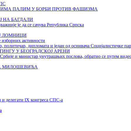
ПС
ЈИМА ПАЛИМ У БОРБИ ПРОТИВ ФАШИЗМА
Ј НА БАГДАЛИ
важније је да се сачува Република Српска
ОЈ ЛОМНИЦИ
е изборних активности
 политичар, дипломата и један од оснивача Социјалистичке пар
ИНГУ У БЕОГРАДСКОЈ АРЕНИ
Србије и министар унутрашњих послова, обратио се путем виде
НА МИЛОШЕВИЋА
 и делегати IX конгреса СПС-а
а