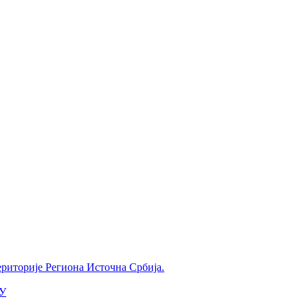
ериторије Региона Источна Србија.
У