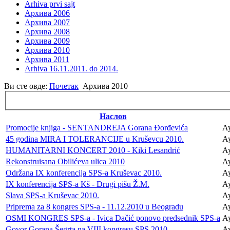
Arhiva prvi sajt
Архива 2006
Архива 2007
Архива 2008
Архива 2009
Архива 2010
Архива 2011
Arhiva 16.11.2011. do 2014.
Ви сте овде:
Почетак
Архива 2010
Наслов
Promocije knjiga - SENTANDREJA Gorana Đorđevića
Ау
45 godina MIRA I TOLERANCIJE u Kruševcu 2010.
Ау
HUMANITARNI KONCERT 2010 - Kiki Lesandrić
Ау
Rekonstruisana Obilićeva ulica 2010
Ау
Održana IX konferencija SPS-a Kruševac 2010.
Ау
IX konferencija SPS-a Kš - Drugi pišu Ž.M.
Ау
Slava SPS-a Kruševac 2010.
Ау
Priprema za 8 kongres SPS-a - 11.12.2010 u Beogradu
Ау
OSMI KONGRES SPS-a - Ivica Dačić ponovo predsednik SPS-a
Ау
Govor Gorana Šegrta na VIII kongresu SPS 2010.
Ау