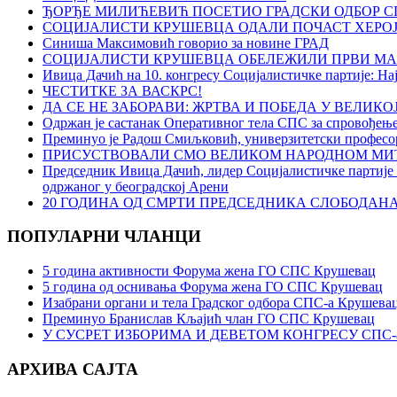
ЂОРЂЕ МИЛИЋЕВИЋ ПОСЕТИО ГРАДСКИ ОДБОР С
СОЦИЈАЛИСТИ КРУШЕВЦА ОДАЛИ ПОЧАСТ ХЕРО
Синиша Максимовић говорио за новине ГРАД
СОЦИЈАЛИСТИ КРУШЕВЦА ОБЕЛЕЖИЛИ ПРВИ МА
Ивица Дачић на 10. конгресу Социјалистичке партије: Нај
ЧЕСТИТКЕ ЗА ВАСКРС!
ДА СЕ НЕ ЗАБОРАВИ: ЖРТВА И ПОБЕДА У ВЕЛИК
Oдржан је састанак Оперативног тела СПС за спровођењ
Преминуо је Радош Смиљковић, универзитетски професор,
ПРИСУСТВОВАЛИ СМО ВЕЛИКОМ НАРОДНОМ МИТ
Председник Ивица Дачић, лидер Социјалистичке партије 
одржаног у београдској Арени
20 ГОДИНА ОД СМРТИ ПРЕДСЕДНИКА СЛОБОДА
ПОПУЛАРНИ ЧЛАНЦИ
5 година активности Форума жена ГО СПС Крушевац
5 година од оснивања Форума жена ГО СПС Крушевац
Изабрани органи и тела Градског одбора СПС-а Крушевац
Преминуо Бранислав Кљајић члан ГО СПС Крушевац
У СУСРЕТ ИЗБОРИМА И ДЕВЕТОМ КОНГРЕСУ СПС-
АРХИВА САЈТА