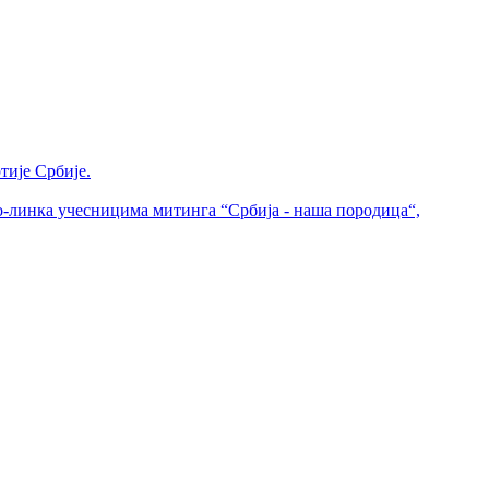
тије Србије.
о-линка учесницима митинга “Србија - наша породица“,