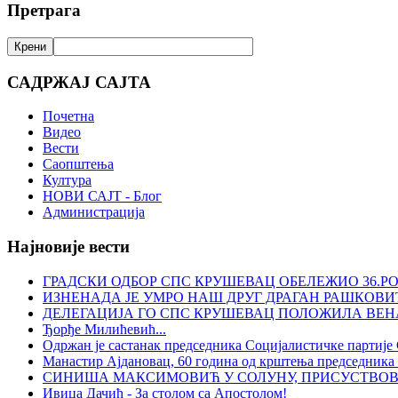
Претрага
САДРЖАЈ САЈТА
Почетна
Видео
Вести
Саопштења
Култура
НОВИ САЈТ - Блог
Администрација
Најновије вести
ГРАДСКИ ОДБОР СПС КРУШЕВАЦ ОБЕЛЕЖИО 36.Р
ИЗНЕНАДА ЈЕ УМРО НАШ ДРУГ ДРАГАН РАШКОВИ
ДЕЛЕГАЦИЈА ГО СПС КРУШЕВАЦ ПОЛОЖИЛА ВЕ
Ђорђе Милићевић...
Одржан је састанак председника Социјалистичке партије
Манастир Ајдановац, 60 година од крштења председника 
СИНИША МАКСИМОВИЋ У СОЛУНУ, ПРИСУСТВОВ
Ивица Дачић - За столом са Апостолом!