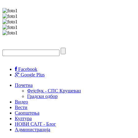
Facebook
Google Plus
Почетна
Фејсбук - СПС Крушевац
Градски одбор
Видео
Вести
Саопштења
Култура
НОВИ САЈТ - Блог
Администрација