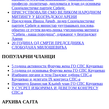
професор, политичар, дипломата и један од оснивача
Социјалистичке партије Србије.
ПРИСУСТВОВАЛИ СМО ВЕЛИКОМ НАРОДНОМ
МИТИНГУ У БЕОГРАДСКОЈ АРЕНИ
Председник Ивица Дачић, лидер Социјалистичке
партије Србије и министар унутрашњих послова,
обратио се путем видео-линка учесницима митинга
“Србија - наша породица“, одржаног у београдској
Арени
20 ГОДИНА ОД СМРТИ ПРЕДСЕДНИКА
СЛОБОДАНА МИЛОШЕВИЋА
ПОПУЛАРНИ ЧЛАНЦИ
5 година активности Форума жена ГО СПС Крушевац
5 година од оснивања Форума жена ГО СПС Крушевац
Изабрани органи и тела Градског одбора СПС-а
Крушевац и делегати IX конгреса СПС-а
Преминуо Бранислав Кљајић члан ГО СПС Крушевац
У СУСРЕТ ИЗБОРИМА И ДЕВЕТОМ КОНГРЕСУ
СПС-а
АРХИВА САЈТА