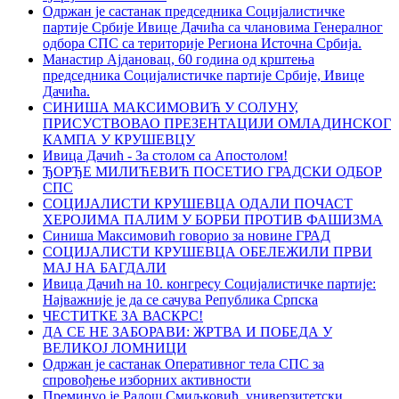
Одржан је састанак председника Социјалистичке
партије Србије Ивице Дачића са члановима Генералног
одбора СПС са територије Региона Источна Србија.
Манастир Ајдановац, 60 година од крштења
председника Социјалистичке партије Србије, Ивице
Дачића.
СИНИША МАКСИМОВИЋ У СОЛУНУ,
ПРИСУСТВОВАО ПРЕЗЕНТАЦИЈИ ОМЛАДИНСКОГ
КАМПА У КРУШЕВЦУ
Ивица Дачић - За столом са Апостолом!
ЂОРЂЕ МИЛИЋЕВИЋ ПОСЕТИО ГРАДСКИ ОДБОР
СПС
СОЦИЈАЛИСТИ КРУШЕВЦА ОДАЛИ ПОЧАСТ
ХЕРОЈИМА ПАЛИМ У БОРБИ ПРОТИВ ФАШИЗМА
Синиша Максимовић говорио за новине ГРАД
СОЦИЈАЛИСТИ КРУШЕВЦА ОБЕЛЕЖИЛИ ПРВИ
МАЈ НА БАГДАЛИ
Ивица Дачић на 10. конгресу Социјалистичке партије:
Најважније је да се сачува Република Српска
ЧЕСТИТКЕ ЗА ВАСКРС!
ДА СЕ НЕ ЗАБОРАВИ: ЖРТВА И ПОБЕДА У
ВЕЛИКОЈ ЛОМНИЦИ
Oдржан је састанак Оперативног тела СПС за
спровођење изборних активности
Преминуо је Радош Смиљковић, универзитетски