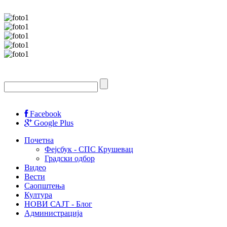
Facebook
Google Plus
Почетна
Фејсбук - СПС Крушевац
Градски одбор
Видео
Вести
Саопштења
Култура
НОВИ САЈТ - Блог
Администрација