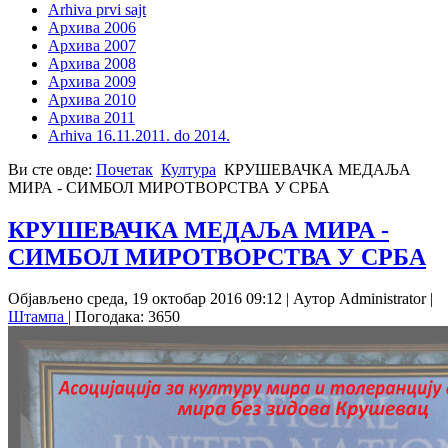
Arhiva prvi sajt
Архива 2006
Архива 2007
Архива 2008
Архива 2009
Архива 2010
Архива 2011
Arhiva 16.11.2011. do 2014.
Ви сте овде:
Почетак
Култура
КРУШЕВАЧКА МЕДАЉА
МИРА - СИМБОЛ МИРОТВОРСТВА У СРБА
КРУШЕВАЧКА МЕДАЉА МИРА -
СИМБОЛ МИРОТВОРСТВА У СРБА
Објављено среда, 19 октобар 2016 09:12
|
Аутор Administrator
|
Штампа
| Погодака: 3650