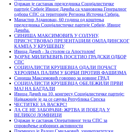
Одржан је састанак председника Социјалистичке
партије Србије Ивице Дачића са члановима Генералног
одбора СПС са територије Региона Источна Србија.
Манастир Ајдановац, 60 година од крштења
председника Социјалистичке партије Србије, Ивице
Дачића.
СИНИША МАКСИМОВИЋ У СОЛУНУ,
ПРИСУСТВОВАО ПРЕЗЕНТАЦИЈИ ОМЛАДИНСКОГ
КАМПА У КРУШЕВЦУ
Ивица Дачић - За столом са Апостолом!
ЂОРЂЕ МИЛИЋЕВИЋ ПОСЕТИО ГРАДСКИ ОДБОР
СПС
СОЦИЈАЛИСТИ КРУШЕВЦА ОДАЛИ ПОЧАСТ
ХЕРОЈИМА ПАЛИМ У БОРБИ ПРОТИВ ФАШИЗМА
Синиша Максимовић говорио за новине ГРАД
СОЦИЈАЛИСТИ КРУШЕВЦА ОБЕЛЕЖИЛИ ПРВИ
МАЈ НА БАГДАЛИ
Ивица Дачић на 10. конгресу Социјалистичке партије:
Најважније је да се сачува Република Српска
ЧЕСТИТКЕ ЗА ВАСКРС!
ДА СЕ НЕ ЗАБОРАВИ: ЖРТВА И ПОБЕДА У
ВЕЛИКОЈ ЛОМНИЦИ
Oдржан је састанак Оперативног тела СПС за
спровођење изборних активности
Преминуо је Радош Смиљковић, универзитетски