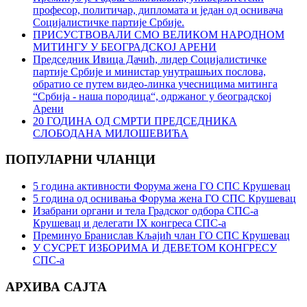
професор, политичар, дипломата и један од оснивача
Социјалистичке партије Србије.
ПРИСУСТВОВАЛИ СМО ВЕЛИКОМ НАРОДНОМ
МИТИНГУ У БЕОГРАДСКОЈ АРЕНИ
Председник Ивица Дачић, лидер Социјалистичке
партије Србије и министар унутрашњих послова,
обратио се путем видео-линка учесницима митинга
“Србија - наша породица“, одржаног у београдској
Арени
20 ГОДИНА ОД СМРТИ ПРЕДСЕДНИКА
СЛОБОДАНА МИЛОШЕВИЋА
ПОПУЛАРНИ ЧЛАНЦИ
5 година активности Форума жена ГО СПС Крушевац
5 година од оснивања Форума жена ГО СПС Крушевац
Изабрани органи и тела Градског одбора СПС-а
Крушевац и делегати IX конгреса СПС-а
Преминуо Бранислав Кљајић члан ГО СПС Крушевац
У СУСРЕТ ИЗБОРИМА И ДЕВЕТОМ КОНГРЕСУ
СПС-а
АРХИВА САЈТА