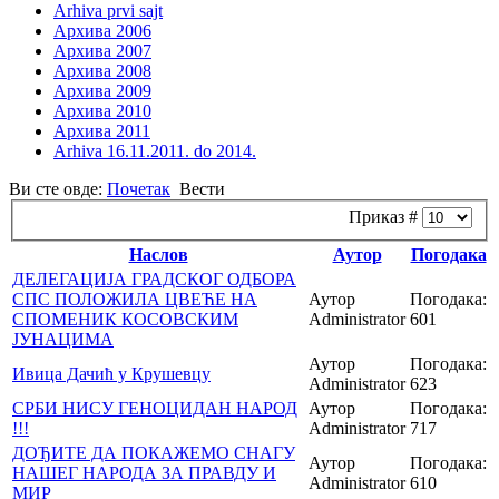
Arhiva prvi sajt
Архива 2006
Архива 2007
Архива 2008
Архива 2009
Архива 2010
Архива 2011
Arhiva 16.11.2011. do 2014.
Ви сте овде:
Почетак
Вести
Приказ #
Наслов
Аутор
Погодака
ДЕЛЕГАЦИЈА ГРАДСКОГ ОДБОРА
СПС ПОЛОЖИЛА ЦВЕЋЕ НА
Аутор
Погодака:
СПОМЕНИК КОСОВСКИМ
Administrator
601
ЈУНАЦИМА
Аутор
Погодака:
Ивица Дачић у Крушевцу
Administrator
623
СРБИ НИСУ ГЕНОЦИДАН НАРОД
Аутор
Погодака:
!!!
Administrator
717
ДОЂИТЕ ДА ПОКАЖЕМО СНАГУ
Аутор
Погодака:
НАШЕГ НАРОДА ЗА ПРАВДУ И
Administrator
610
МИР