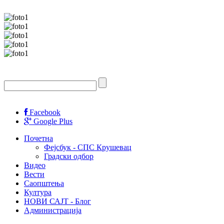
Facebook
Google Plus
Почетна
Фејсбук - СПС Крушевац
Градски одбор
Видео
Вести
Саопштења
Култура
НОВИ САЈТ - Блог
Администрација